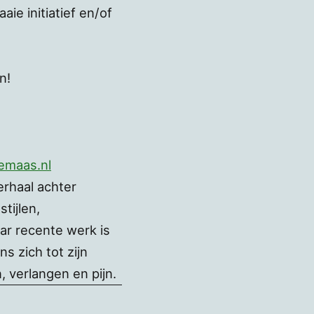
ie initiatief en/of
n!
demaas.nl
erhaal achter
tijlen,
ar recente werk is
 zich tot zijn
 verlangen en pijn.