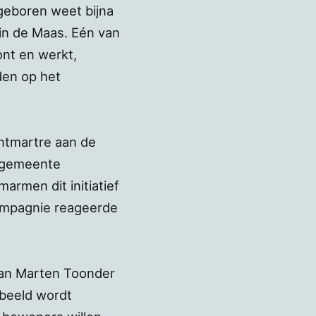
geboren weet bijna
in de Maas. Eén van
nt en werkt,
den op het
ontmartre aan de
e gemeente
rmen dit initiatief
ompagnie reageerde
 van Marten Toonder
 beeld wordt