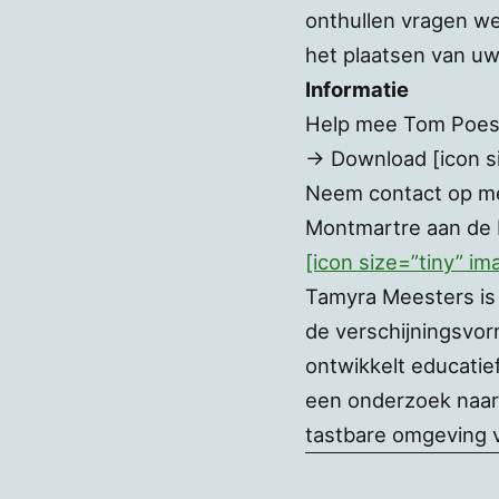
onthullen vragen we 
het plaatsen van u
Informatie
Help mee Tom Poes 
-> Download [icon si
Neem contact op met
Montmartre aan de
[icon size=”tiny” i
Tamyra Meesters is 
de verschijningsvor
ontwikkelt educatie
een onderzoek naar 
tastbare omgeving v