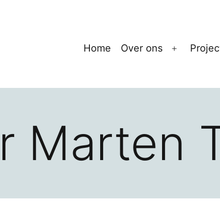
Home
Over ons
Projec
Open
menu
r Marten 