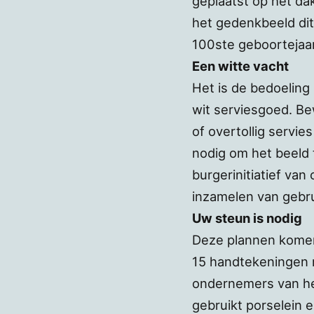
geplaatst op het da
het gedenkbeeld dit 
100ste geboortejaar
Een witte vacht
Het is de bedoeling
wit serviesgoed. B
of overtollig servi
nodig om het beeld 
burgerinitiatief va
inzamelen van gebru
Uw steun is nodig
Deze plannen komen e
15 handtekeningen 
ondernemers van het
gebruikt porselein 