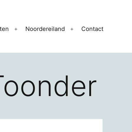
ten
Noordereiland
Contact
Open
Open
menu
menu
Toonder