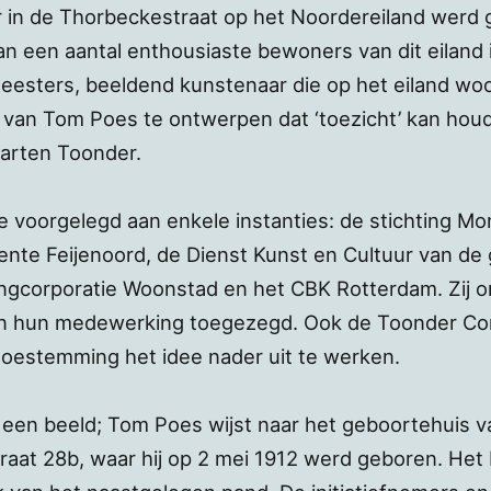
 in de Thorbeckestraat op het Noordereiland werd 
n een aantal enthousiaste bewoners van dit eiland 
esters, beeldend kunstenaar die op het eiland woo
 van Tom Poes te ontwerpen dat ‘toezicht’ kan hou
arten Toonder.
ee voorgelegd aan enkele instanties: de stichting M
nte Feijenoord, de Dienst Kunst en Cultuur van d
gcorporatie Woonstad en het CBK Rotterdam. Zij oma
en hun medewerking toegezegd. Ook de Toonder C
toestemming het idee nader uit te werken.
t een beeld; Tom Poes wijst naar het geboortehuis
aat 28b, waar hij op 2 mei 1912 werd geboren. Het