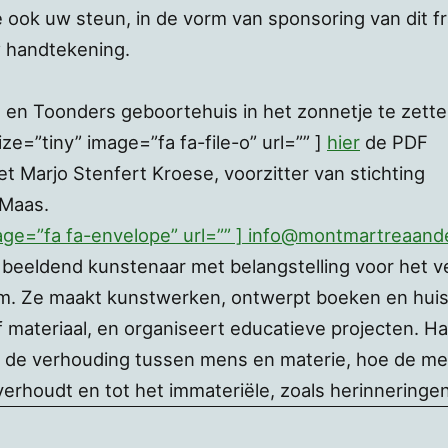
ook uw steun, in de vorm van sponsoring van dit fraa
w handtekening.
en Toonders geboortehuis in het zonnetje te zette
ze=”tiny” image=”fa fa-file-o” url=”” ]
hier
de PDF
 Marjo Stenfert Kroese, voorzitter van stichting
 Maas.
mage=”fa fa-envelope” url=”” ] info@montmartreaan
beeldend kunstenaar met belangstelling voor het v
m. Ze maakt kunstwerken, ontwerpt boeken en huiss
f materiaal, en organiseert educatieve projecten. Ha
de verhouding tussen mens en materie, hoe de mens
erhoudt en tot het immateriële, zoals herinneringen,