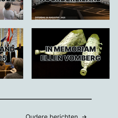
LAND
IN MEMORIAM
25
ELLEN VOMBERG
Oudere
berichten