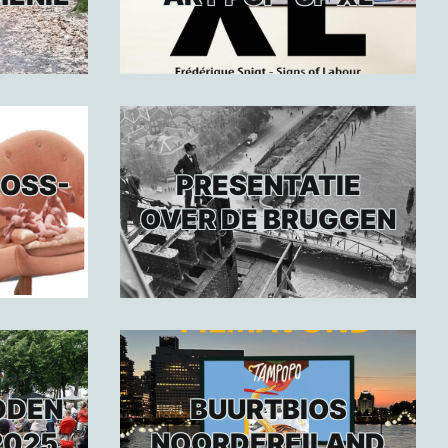
ROSS-
PRESENTATIE
OVER DE BRUGGEN
DDEN
BUURTBIOS
2025
NOORDEREILAND