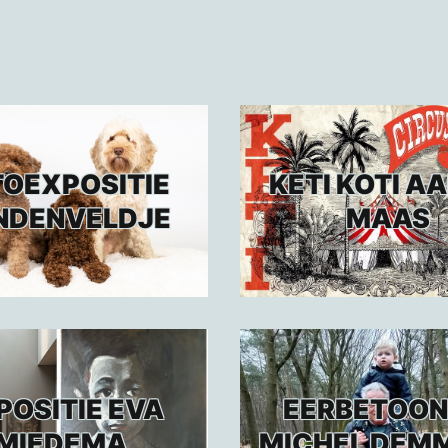
TOEXPOSITIE
KETI KOTI AA
NDENVELDJE
MAAS
POSITIE EVA
EERBETOON
MIEDEMA
MICHEL DEM