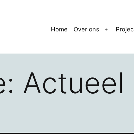
Home
Over ons
Projec
Open
menu
e:
Actueel