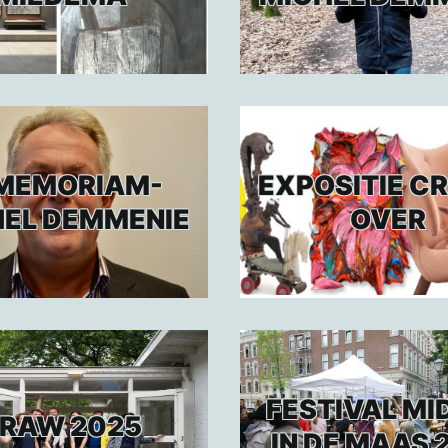
 MEMORIAM-
EXPOSITIE C
EL DEMMENIE
OVER
FESTIVAL MI
RAW 2025
IN DE MAAS 