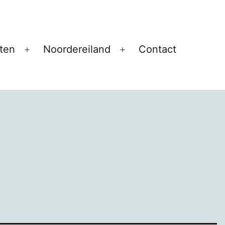
ten
Noordereiland
Contact
Open
Open
menu
menu