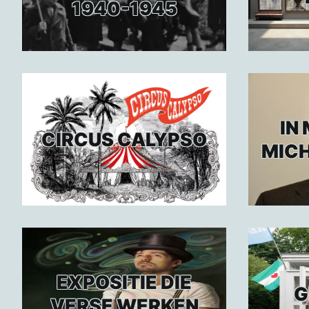
1940-1945
IN
CIRCUS CALYPSO
MICH
EXPOSITIE DIE
G
VERSE WERKEN