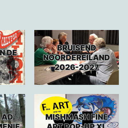
BRUISEND
N DE
NOORDEREILAND
2026-2027
 AD
MISHMASH FINE
MENIE
ART POP-UP XL