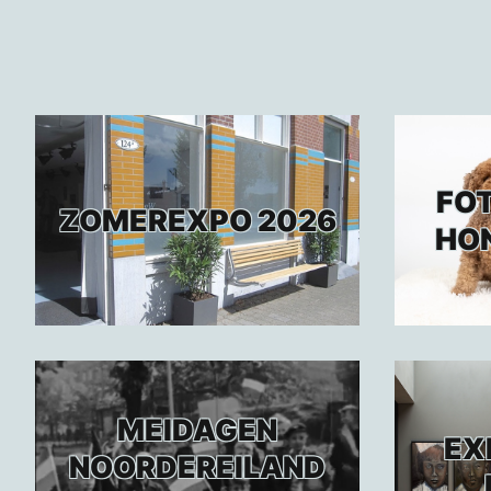
FO
ZOMEREXPO 2026
HO
MEIDAGEN
EX
NOORDEREILAND