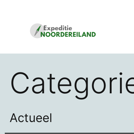
Ga
naar
de
inhoud
Stichting
Expeditie
Noordereiland
Categori
Actueel