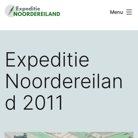
Ga
Menu
naar
de
Stichting
inhoud
Expeditie
Noordereiland
Expeditie
Noordereilan
d 2011