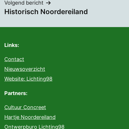
Bericht
Volgend bericht
Historisch Noordereiland
navigatie
Links:
Contact
Nieuwsoverzicht
Website: Lichting98
Partners:
Cultuur Concreet
Hartje Noordereiland
Ontwerpburo Lichting98