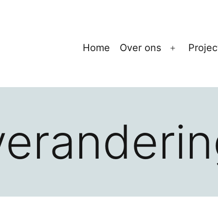
Home
Over ons
Projec
Open
menu
eranderin