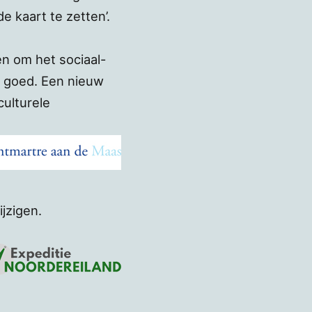
e kaart te zetten’.
en om het sociaal-
at goed. Een nieuw
culturele
jzigen.