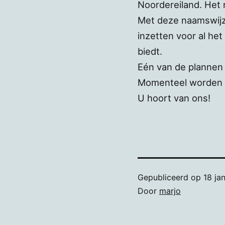
Noordereiland. Het 
Met deze naamswijzig
inzetten voor al he
biedt.
Eén van de plannen i
Momenteel worden da
U hoort van ons!
Gepubliceerd op
18 ja
Door
marjo