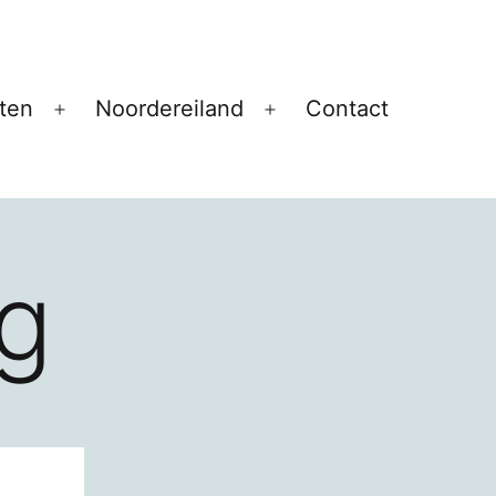
ten
Noordereiland
Contact
Open
Open
menu
menu
g