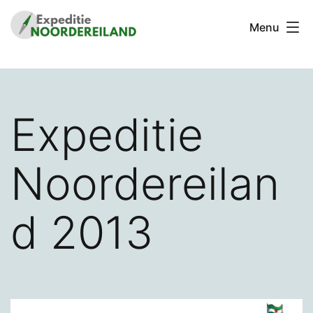
Ga
Menu
naar
de
Stichting
inhoud
Expeditie
Noordereiland
Expeditie
Noordereilan
d 2013