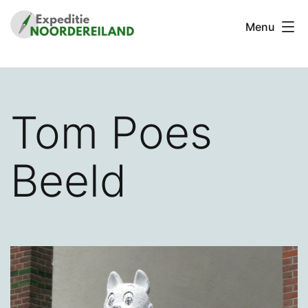
Ga
Menu
naar
de
Stichting
inhoud
Expeditie
Noordereiland
Tom Poes
Beeld