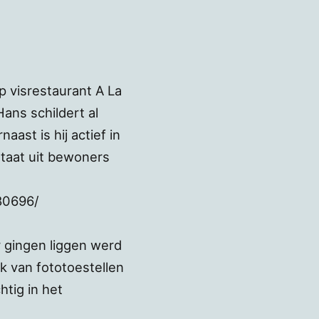
 visrestaurant A La
ans schildert al
ast is hij actief in
staat uit bewoners
80696/
r gingen liggen werd
ik van fototoestellen
htig in het