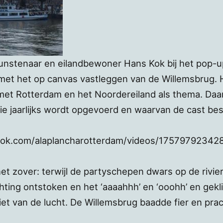
nstenaar en eilandbewoner Hans Kok bij het pop-up
met het op canvas vastleggen van de Willemsbrug. H
et Rotterdam en het Noordereiland als thema. Daarna
e jaarlijks wordt opgevoerd en waarvan de cast be
ook.com/alaplancharotterdam/videos/17579792342
t zover: terwijl de partyschepen dwars op de rivie
hting ontstoken en het ‘aaaahhh’ en ‘ooohh’ en gekl
et van de lucht. De Willemsbrug baadde fier en prac