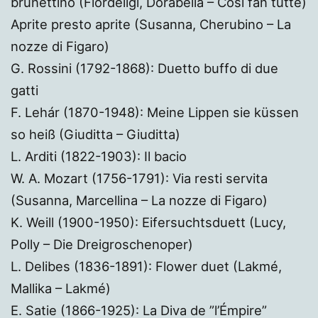
brunettino (Fiordeligi, Dorabella – Così fan tutte)
Aprite presto aprite (Susanna, Cherubino – La
nozze di Figaro)
G. Rossini (1792-1868): Duetto buffo di due
gatti
F. Lehár (1870-1948): Meine Lippen sie küssen
so heiß (Giuditta – Giuditta)
L. Arditi (1822-1903): Il bacio
W. A. Mozart (1756-1791): Via resti servita
(Susanna, Marcellina – La nozze di Figaro)
K. Weill (1900-1950): Eifersuchtsduett (Lucy,
Polly – Die Dreigroschenoper)
L. Delibes (1836-1891): Flower duet (Lakmé,
Mallika – Lakmé)
E. Satie (1866-1925): La Diva de ”l’Émpire”