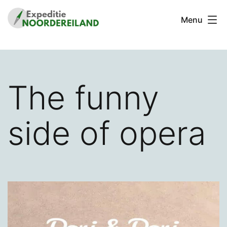
Ga
Menu
naar
de
Stichting
inhoud
Expeditie
Noordereiland
The funny
side of opera