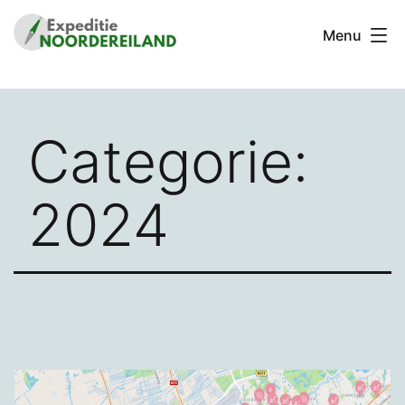
Ga
Menu
naar
de
Stichting
inhoud
Expeditie
Noordereiland
Categorie:
2024